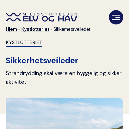
Hjem
-
Kystlotteriet
-
Sikkerhetsveileder
KYSTLOTTERIET
Prosjekter
Aktuelt
Sikkerhetsveileder
Om oss
Strandrydding skal være en hyggelig og sikker
aktivitet.
Kontakt
Filmer