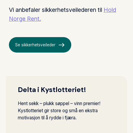
Vi anbefaler sikkerhetsveilederen til
Hold
Norge Rent.
east
Se sikkerhetsveileder
Delta i Kystlotteriet!
Hent sekk – plukk søppel – vinn premier!
Kystlotteriet gir store og små en ekstra
motivasjon til å rydde i fjæra.