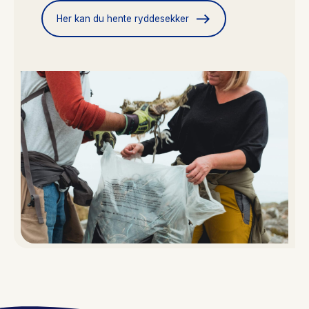
east
Her kan du hente ryddesekker