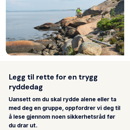
Bidra du også!
Se hvordan du kan bidra i
kampen mot marin forsøpling
east
Legg til rette for en trygg
ryddedag
Uansett om du skal rydde alene eller ta
med deg en gruppe, oppfordrer vi deg til
å lese gjennom noen sikkerhetsråd før
du drar ut.